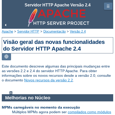
Servidor HTTP Apache Versão 2.4
☰
Apache
>
Servidor HTTP
>
Documentação
>
Versão 2.4
Visão geral das novas funcionalidades
do Servidor HTTP Apache 2.4
Este documento descreve algumas das principais mudanças entre
as versões 2.2 e 2.4 do servidor HTTP Apache. Para obter
informações sobre os novos recursos desde a versão 2.0, consulte
o documento
Novos recursos da versão 2.2
.
Melhorias no Núcleo
MPMs carregáveis no momento da execução
Múltiplos MPMs agora podem ser
compilados como módulos