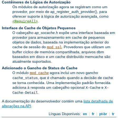
Contêineres de Lógica de Autorização
Os módulos de autorização agora se registram como um
provedor, por meio de ap_register_auth_provider(), para
oferecer suporte à lógica de autorização avançada, como
.
<RequireAll>
Interface de Cache de Objetos Pequenos
O cabeçalho
ap_socache.h
expõe uma interface baseada em
provedor para armazenamento em cache de pequenos
objetos de dados, baseada na implementação anterior do
cache de sessão do
. Provedores que utilizam um
mod_ssl
buffer cíclico de memória compartilhada, arquivos dbm
baseados em disco e um cache distribuído memcache são
atualmente suportados.
Adicionado o Gancho de Status de Cache
O módulo
agora inclui um novo gancho
mod_cache
, que é chamado quando a decisão de cache
cache_status
se torna conhecida. Uma implementação padrão fornecida
adiciona à resposta um cabeçalho opcional
e
X-Cache
X-
.
Cache-Detail
A documentação do desenvolvedor contém uma
lista detalhada de
alterações na API
.
Línguas Disponíveis:
en
|
fr
|
pt-br
|
tr