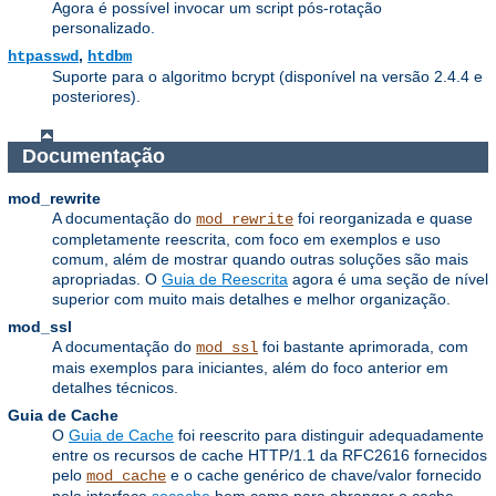
Agora é possível invocar um script pós-rotação
personalizado.
,
htpasswd
htdbm
Suporte para o algoritmo bcrypt (disponível na versão 2.4.4 e
posteriores).
Documentação
mod_rewrite
A documentação do
foi reorganizada e quase
mod_rewrite
completamente reescrita, com foco em exemplos e uso
comum, além de mostrar quando outras soluções são mais
apropriadas. O
Guia de Reescrita
agora é uma seção de nível
superior com muito mais detalhes e melhor organização.
mod_ssl
A documentação do
foi bastante aprimorada, com
mod_ssl
mais exemplos para iniciantes, além do foco anterior em
detalhes técnicos.
Guia de Cache
O
Guia de Cache
foi reescrito para distinguir adequadamente
entre os recursos de cache HTTP/1.1 da RFC2616 fornecidos
pelo
e o cache genérico de chave/valor fornecido
mod_cache
pela interface
socache
bem como para abranger o cache