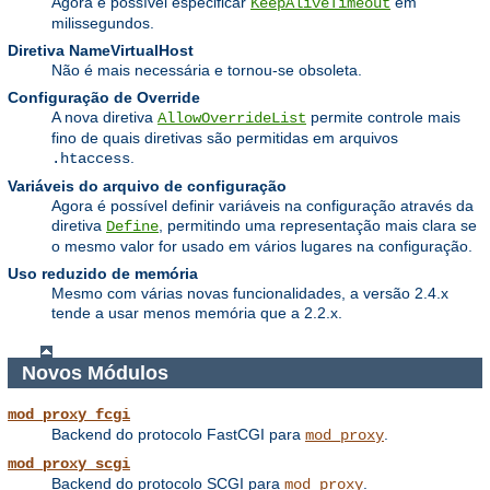
Agora é possível especificar
em
KeepAliveTimeout
milissegundos.
Diretiva NameVirtualHost
Não é mais necessária e tornou-se obsoleta.
Configuração de Override
A nova diretiva
permite controle mais
AllowOverrideList
fino de quais diretivas são permitidas em arquivos
.
.htaccess
Variáveis do arquivo de configuração
Agora é possível definir variáveis na configuração através da
diretiva
, permitindo uma representação mais clara se
Define
o mesmo valor for usado em vários lugares na configuração.
Uso reduzido de memória
Mesmo com várias novas funcionalidades, a versão 2.4.x
tende a usar menos memória que a 2.2.x.
Novos Módulos
mod_proxy_fcgi
Backend do protocolo FastCGI para
.
mod_proxy
mod_proxy_scgi
Backend do protocolo SCGI para
.
mod_proxy