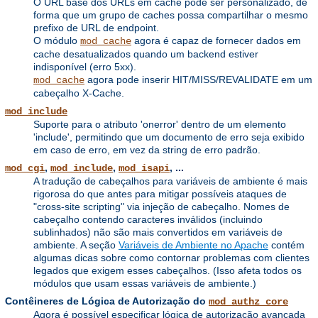
O URL base dos URLs em cache pode ser personalizado, de
forma que um grupo de caches possa compartilhar o mesmo
prefixo de URL de endpoint.
O módulo
agora é capaz de fornecer dados em
mod_cache
cache desatualizados quando um backend estiver
indisponível (erro 5xx).
agora pode inserir HIT/MISS/REVALIDATE em um
mod_cache
cabeçalho X-Cache.
mod_include
Suporte para o atributo 'onerror' dentro de um elemento
'include', permitindo que um documento de erro seja exibido
em caso de erro, em vez da string de erro padrão.
,
,
, ...
mod_cgi
mod_include
mod_isapi
A tradução de cabeçalhos para variáveis ​​de ambiente é mais
rigorosa do que antes para mitigar possíveis ataques de
"cross-site scripting" via injeção de cabeçalho. Nomes de
cabeçalho contendo caracteres inválidos (incluindo
sublinhados) não são mais convertidos em variáveis ​​de
ambiente. A seção
Variáveis ​​de Ambiente no Apache
contém
algumas dicas sobre como contornar problemas com clientes
legados que exigem esses cabeçalhos. (Isso afeta todos os
módulos que usam essas variáveis ​​de ambiente.)
Contêineres de Lógica de Autorização do
mod_authz_core
Agora é possível especificar lógica de autorização avançada