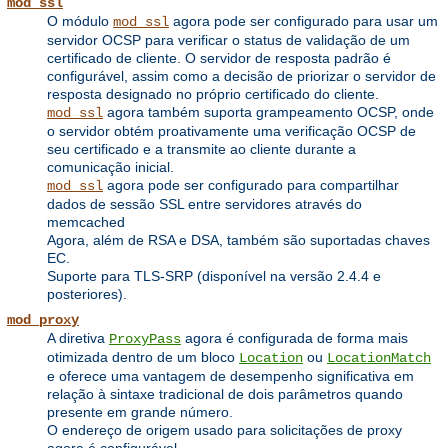
mod_ssl
O módulo
agora pode ser configurado para usar um
mod_ssl
servidor OCSP para verificar o status de validação de um
certificado de cliente. O servidor de resposta padrão é
configurável, assim como a decisão de priorizar o servidor de
resposta designado no próprio certificado do cliente.
agora também suporta grampeamento OCSP, onde
mod_ssl
o servidor obtém proativamente uma verificação OCSP de
seu certificado e a transmite ao cliente durante a
comunicação inicial.
agora pode ser configurado para compartilhar
mod_ssl
dados de sessão SSL entre servidores através do
memcached
Agora, além de RSA e DSA, também são suportadas chaves
EC.
Suporte para TLS-SRP (disponível na versão 2.4.4 e
posteriores).
mod_proxy
A diretiva
agora é configurada de forma mais
ProxyPass
otimizada dentro de um bloco
ou
Location
LocationMatch
e oferece uma vantagem de desempenho significativa em
relação à sintaxe tradicional de dois parâmetros quando
presente em grande número.
O endereço de origem usado para solicitações de proxy
agora é configurável.