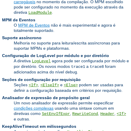
carregáveis
no momento da compilação. O MPM escolhido
pode ser configurado no momento da execução através da
diretiva
.
LoadModule
MPM de Eventos
O
MPM de Eventos
não é mais experimental e agora é
totalmente suportado.
Suporte assíncrono
Melhoria no suporte para leitura/escrita assíncronas para
suportar MPMs e plataformas.
Configuração de LogLevel por módulo e por diretório
A diretiva
agora pode ser configurada por módulo e
LogLevel
por diretório. Os novos modos
a
foram
trace1
trace8
adicionados acima do nível
.
debug
Seções de configuração por requisição
Seções
,
e
podem ser usadas para
<If>
<ElseIf>
<Else>
definir a configuração baseada em critérios por requisição.
Analisador de expressão de propósito geral
Um novo analisador de expressão permite especificar
condições complexas
usando uma sintaxe comum em
diretivas como
,
,
,
SetEnvIfExpr
RewriteCond
Header
<If>
e outras.
KeepAliveTimeout em milissegundos