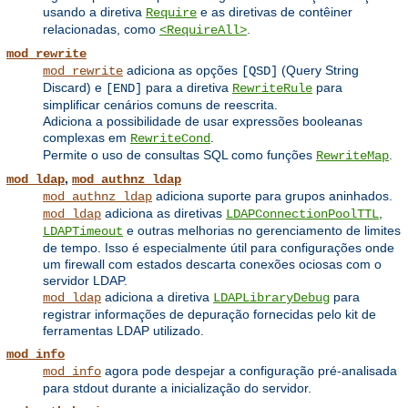
usando a diretiva
e as diretivas de contêiner
Require
relacionadas, como
.
<RequireAll>
mod_rewrite
adiciona as opções
(Query String
mod_rewrite
[QSD]
Discard) e
para a diretiva
para
[END]
RewriteRule
simplificar cenários comuns de reescrita.
Adiciona a possibilidade de usar expressões booleanas
complexas em
.
RewriteCond
Permite o uso de consultas SQL como funções
.
RewriteMap
,
mod_ldap
mod_authnz_ldap
adiciona suporte para grupos aninhados.
mod_authnz_ldap
adiciona as diretivas
,
mod_ldap
LDAPConnectionPoolTTL
e outras melhorias no gerenciamento de limites
LDAPTimeout
de tempo. Isso é especialmente útil para configurações onde
um firewall com estados descarta conexões ociosas com o
servidor LDAP.
adiciona a diretiva
para
mod_ldap
LDAPLibraryDebug
registrar informações de depuração fornecidas pelo kit de
ferramentas LDAP utilizado.
mod_info
agora pode despejar a configuração pré-analisada
mod_info
para stdout durante a inicialização do servidor.