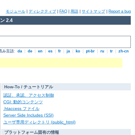
モジュール
|
ディレクティブ
|
FAQ
|
用語
|
サイトマップ
|
Report a bug
 2.4
済み言語:
da
|
de
|
en
|
es
|
fr
|
ja
|
ko
|
pt-br
|
ru
|
tr
|
zh-cn
How-To / チュートリアル
認証、承認、アクセス制御
CGI: 動的コンテンツ
.htaccess ファイル
Server Side Includes (SSI)
ユーザ専用ディレクトリ (public_html)
プラットフォーム固有の情報