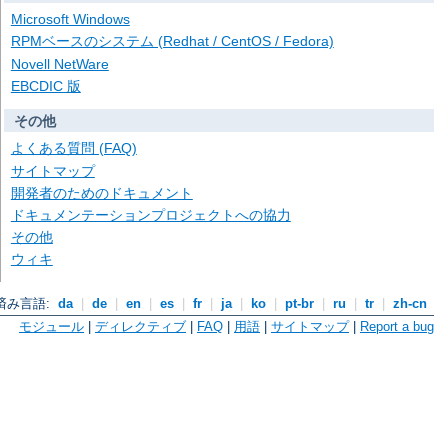
Microsoft Windows
RPMベースのシステム (Redhat / CentOS / Fedora)
Novell NetWare
EBCDIC 版
その他
よくある質問 (FAQ)
サイトマップ
開発者のためのドキュメント
ドキュメンテーションプロジェクトへの協力
その他
ウィキ
済み言語:
da
|
de
|
en
|
es
|
fr
|
ja
|
ko
|
pt-br
|
ru
|
tr
|
zh-cn
モジュール
|
ディレクティブ
|
FAQ
|
用語
|
サイトマップ
|
Report a bug