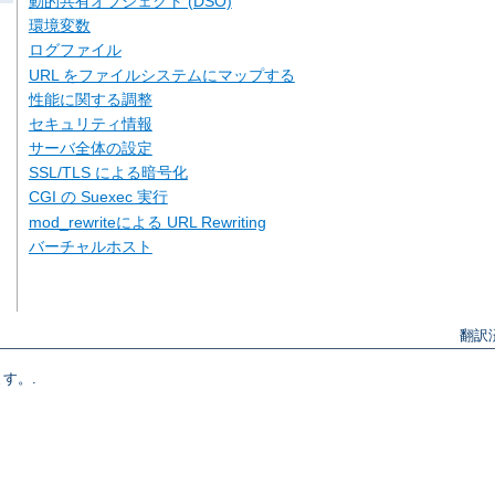
動的共有オブジェクト (DSO)
環境変数
ログファイル
URL をファイルシステムにマップする
性能に関する調整
セキュリティ情報
サーバ全体の設定
SSL/TLS による暗号化
CGI の Suexec 実行
mod_rewriteによる URL Rewriting
バーチャルホスト
翻訳
す。.