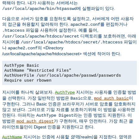
력해야 한다. 내가 사용하는 서버에서는
에 실행파일이 있다.
/usr/local/apache/bin/htpasswd
다음으로 서버가 암호를 요청하도록 설정하고, 서버에게 어떤 사용자
의 접근을 허용할지 알려줘야 한다.
를 편집하거나
apache2.conf
파일을 사용하여 설정한다. 예를 들어,
.htaccess
디렉토리를 보호하려면, 아래
/usr/local/apache/htdocs/secret
지시어를
파일이
/usr/local/apache/htdocs/secret/.htaccess
나
의 <Directory
apache2.conf
/usr/local/apache/apache/htdocs/secret> 섹션에 적어야 한다.
AuthType Basic
AuthName "Restricted Files"
AuthUserFile /usr/local/apache/passwd/passwords
Require user rbowen
지시어를 하나씩 살펴보자.
지시어는 사용자를 인증할 방법
AuthType
을 선택한다. 가장 일반적인 방법은
으로,
이
Basic
mod_auth_basic
구현한다. 그러나 Basic 인증은 브라우저가 서버로 암호를 암호화하지
않고 보낸다. 그러므로 기밀 자료를 보호하기위해 이 방법을 사용하면
안된다. 아파치는
라는 인증 방법도 지원한다. 이
AuthType Digest
방법은
가 구현하며, 매우 안전하다. 가장 최근 클
mod_auth_digest
라이언트들만이 Digest 인증을 지원한다고 한다.
지시어는 인증에 사용할
영역(realm)
을 지정한다. 영역은
AuthName