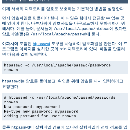
이제 서버의 디렉토리를 암호로 보호하는 기본적인 방법을 설명한다.
먼저 암호파일을 만들어야 한다. 이 파일은 웹에서 접근할 수 없는 곳
에 있어야 한다. 다른사람이 암호파일을 다운로드하지 못하게하기 위
해서다. 예를 들어, 문서들이
에 있다면
/usr/local/apache/htdocs
암호파일(들)은
에 둔다.
/usr/local/apache/passwd
아파치에 포함된
htpasswd
도구를 사용하여 암호파일을 만든다. 이 프
로그램은 아파치를 설치한 곳의
디렉토리에 있다. 파일을 만들려
bin
면 다음과 같이 입력한다.
htpasswd -c /usr/local/apache/passwd/passwords
rbowen
는 암호를 물어보고, 확인을 위해 암호를 다시 입력하라고
htpasswd
요청한다.
# htpasswd -c /usr/local/apache/passwd/passwords
rbowen
New password: mypassword
Re-type new password: mypassword
Adding password for user rbowen
물론
이 실행파일 경로에 없다면 실행파일의 전체 경로를 입
htpasswd