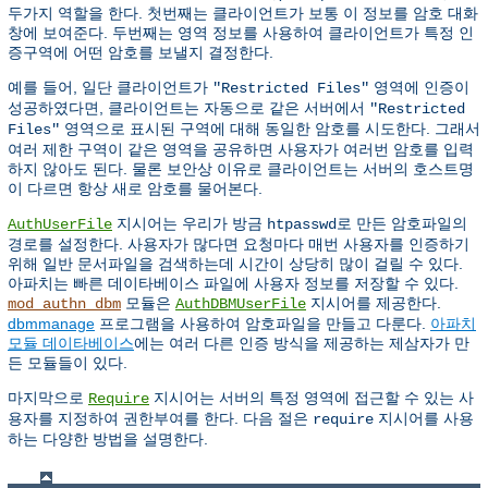
두가지 역할을 한다. 첫번째는 클라이언트가 보통 이 정보를 암호 대화
창에 보여준다. 두번째는 영역 정보를 사용하여 클라이언트가 특정 인
증구역에 어떤 암호를 보낼지 결정한다.
예를 들어, 일단 클라이언트가
영역에 인증이
"Restricted Files"
성공하였다면, 클라이언트는 자동으로 같은 서버에서
"Restricted
영역으로 표시된 구역에 대해 동일한 암호를 시도한다. 그래서
Files"
여러 제한 구역이 같은 영역을 공유하면 사용자가 여러번 암호를 입력
하지 않아도 된다. 물론 보안상 이유로 클라이언트는 서버의 호스트명
이 다르면 항상 새로 암호를 물어본다.
지시어는 우리가 방금
로 만든 암호파일의
AuthUserFile
htpasswd
경로를 설정한다. 사용자가 많다면 요청마다 매번 사용자를 인증하기
위해 일반 문서파일을 검색하는데 시간이 상당히 많이 걸릴 수 있다.
아파치는 빠른 데이타베이스 파일에 사용자 정보를 저장할 수 있다.
모듈은
지시어를 제공한다.
mod_authn_dbm
AuthDBMUserFile
dbmmanage
프로그램을 사용하여 암호파일을 만들고 다룬다.
아파치
모듈 데이타베이스
에는 여러 다른 인증 방식을 제공하는 제삼자가 만
든 모듈들이 있다.
마지막으로
지시어는 서버의 특정 영역에 접근할 수 있는 사
Require
용자를 지정하여 권한부여를 한다. 다음 절은
지시어를 사용
require
하는 다양한 방법을 설명한다.