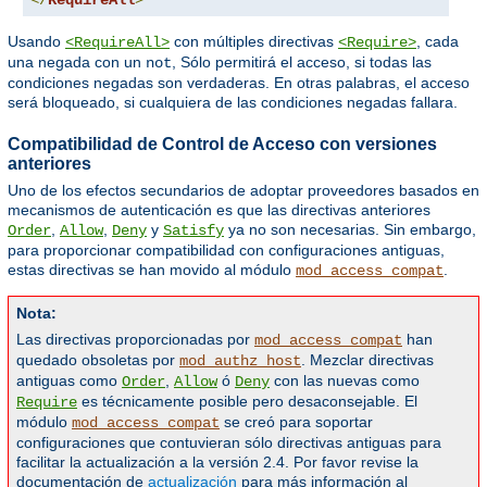
</
RequireAll
>
Usando
con múltiples directivas
, cada
<RequireAll>
<Require>
una negada con un
, Sólo permitirá el acceso, si todas las
not
condiciones negadas son verdaderas. En otras palabras, el acceso
será bloqueado, si cualquiera de las condiciones negadas fallara.
Compatibilidad de Control de Acceso con versiones
anteriores
Uno de los efectos secundarios de adoptar proveedores basados en
mecanismos de autenticación es que las directivas anteriores
,
,
y
ya no son necesarias. Sin embargo,
Order
Allow
Deny
Satisfy
para proporcionar compatibilidad con configuraciones antiguas,
estas directivas se han movido al módulo
.
mod_access_compat
Nota:
Las directivas proporcionadas por
han
mod_access_compat
quedado obsoletas por
. Mezclar directivas
mod_authz_host
antiguas como
,
ó
con las nuevas como
Order
Allow
Deny
es técnicamente posible pero desaconsejable. El
Require
módulo
se creó para soportar
mod_access_compat
configuraciones que contuvieran sólo directivas antiguas para
facilitar la actualización a la versión 2.4. Por favor revise la
documentación de
actualización
para más información al