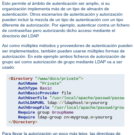
Esto permite al ámbito de autenticación ser amplio, si su
organización implementa más de un tipo de almacén de
autenticación. Otros escenarios de autenticación y autorización
pueden incluir la mezcla de un tipo de autenticación con un tipo
diferente de autorización. Por ejemplo, autenticar contra un fichero
de contraseñas pero autorizando dicho acceso mediante el
directorio del LDAP.
Así como múltiples métodos y proveedores de autenticación pueden
ser implementados, también pueden usarse múltiples formas de
autorización. En este ejemplo ambos ficheros de autorización de
grupo así como autorización de grupo mediante LDAP va a ser
usado:
<
Directory
"/www/docs/private"
>
AuthName
"Private"
AuthType
Basic
AuthBasicProvider
 file

AuthUserFile
"/usr/local/apache/passwd/passwords
AuthLDAPURL
 ldap
://
ldaphost
/
o
=
yourorg

AuthGroupFile
"/usr/local/apache/passwd/groups"
Require
 group 
GroupName
Require
 ldap-group cn
=
mygroup
,
o
=
</
Directory
>
Para llevar la autorización un poco más lejos, las directivas de