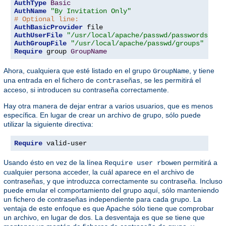
AuthType
Basic
AuthName
"By Invitation Only"
# Optional line:
AuthBasicProvider
AuthUserFile
"/usr/local/apache/passwd/passwords"
AuthGroupFile
"/usr/local/apache/passwd/groups"
Require
 group 
GroupName
Ahora, cualquiera que esté listado en el grupo
, y tiene
GroupName
una entrada en el fichero de
, se les permitirá el
contraseñas
acceso, si introducen su contraseña correctamente.
Hay otra manera de dejar entrar a varios usuarios, que es menos
específica. En lugar de crear un archivo de grupo, sólo puede
utilizar la siguiente directiva:
Require
 valid-user
Usando ésto en vez de la línea
permitirá a
Require user rbowen
cualquier persona acceder, la cuál aparece en el archivo de
contraseñas, y que introduzca correctamente su contraseña. Incluso
puede emular el comportamiento del grupo aquí, sólo manteniendo
un fichero de contraseñas independiente para cada grupo. La
ventaja de este enfoque es que Apache sólo tiene que comprobar
un archivo, en lugar de dos. La desventaja es que se tiene que