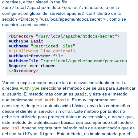
directives, either placed in the file
, o en la
/usr/local/apache/htdocs/secret/.htaccess
configuración global del servidor
dentro de la
apache2.conf
sección <Directory "/usr/local/apache/htdocs/secret"> , como se
muestra a continuación:
<
Directory
"/usr/local/apache/htdocs/secret"
>
AuthType
Basic
AuthName
"Restricted Files"
# (Following line optional)
AuthBasicProvider
AuthUserFile
"/usr/local/apache/passwd/passwords"
Require
</
Directory
>
Vamos a explicar cada una de las directivas individualmente. La
directiva
selecciona el método que se usa para autenticar
AuthType
al usuario. El método más común es
, y éste es el método
Basic
que implementa
. Es muy importante ser
mod_auth_basic
consciente, de que la autenticación básica, envía las contraseñas
desde el cliente al servidor sin cifrar. Este método por tanto, no
debe ser utilizado para proteger datos muy sensibles, a no ser que,
este método de autenticación básica, sea acompañado del módulo
. Apache soporta otro método más de autenticación que es
mod_ssl
del tipo
. Este método, es implementado por el
AuthType Digest