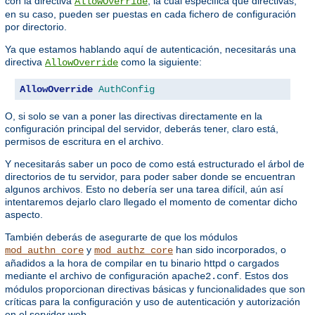
con la directiva
, la cual especifica que directivas,
AllowOverride
en su caso, pueden ser puestas en cada fichero de configuración
por directorio.
Ya que estamos hablando aquí de autenticación, necesitarás una
directiva
como la siguiente:
AllowOverride
AllowOverride
AuthConfig
O, si solo se van a poner las directivas directamente en la
configuración principal del servidor, deberás tener, claro está,
permisos de escritura en el archivo.
Y necesitarás saber un poco de como está estructurado el árbol de
directorios de tu servidor, para poder saber donde se encuentran
algunos archivos. Esto no debería ser una tarea difícil, aún así
intentaremos dejarlo claro llegado el momento de comentar dicho
aspecto.
También deberás de asegurarte de que los módulos
y
han sido incorporados, o
mod_authn_core
mod_authz_core
añadidos a la hora de compilar en tu binario httpd o cargados
mediante el archivo de configuración
. Estos dos
apache2.conf
módulos proporcionan directivas básicas y funcionalidades que son
críticas para la configuración y uso de autenticación y autorización
en el servidor web.