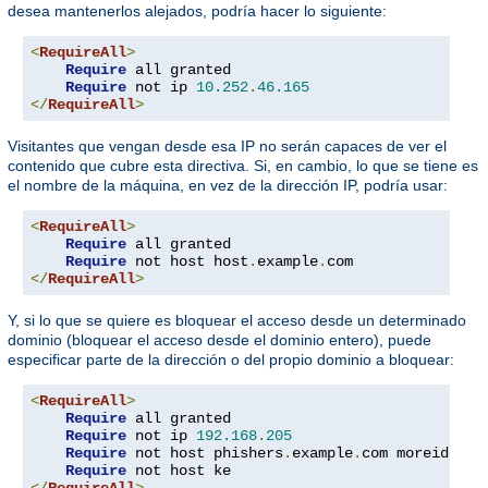
desea mantenerlos alejados, podría hacer lo siguiente:
<
RequireAll
>
Require
 all granted

Require
 not ip 
10.252
.
46.165
</
RequireAll
>
Visitantes que vengan desde esa IP no serán capaces de ver el
contenido que cubre esta directiva. Si, en cambio, lo que se tiene es
el nombre de la máquina, en vez de la dirección IP, podría usar:
<
RequireAll
>
Require
 all granted

Require
 not host host
.
example
.
</
RequireAll
>
Y, si lo que se quiere es bloquear el acceso desde un determinado
dominio (bloquear el acceso desde el dominio entero), puede
especificar parte de la dirección o del propio dominio a bloquear:
<
RequireAll
>
Require
 all granted

Require
 not ip 
192.168
.
205
Require
 not host phishers
.
example
.
com moreidiots
Require