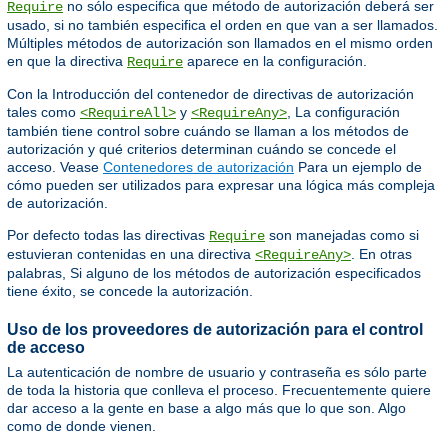
no sólo especifica que método de autorización deberá ser
Require
usado, si no también especifica el orden en que van a ser llamados.
Múltiples métodos de autorización son llamados en el mismo orden
en que la directiva
aparece en la configuración.
Require
Con la Introducción del contenedor de directivas de autorización
tales como
y
, La configuración
<RequireAll>
<RequireAny>
también tiene control sobre cuándo se llaman a los métodos de
autorización y qué criterios determinan cuándo se concede el
acceso. Vease
Contenedores de autorización
Para un ejemplo de
cómo pueden ser utilizados para expresar una lógica más compleja
de autorización.
Por defecto todas las directivas
son manejadas como si
Require
estuvieran contenidas en una directiva
. En otras
<RequireAny>
palabras, Si alguno de los métodos de autorización especificados
tiene éxito, se concede la autorización.
Uso de los proveedores de autorización para el control
de acceso
La autenticación de nombre de usuario y contraseña es sólo parte
de toda la historia que conlleva el proceso. Frecuentemente quiere
dar acceso a la gente en base a algo más que lo que son. Algo
como de donde vienen.