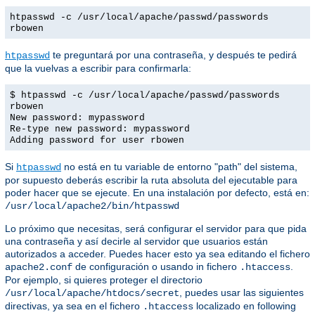
htpasswd -c /usr/local/apache/passwd/passwords
rbowen
te preguntará por una contraseña, y después te pedirá
htpasswd
que la vuelvas a escribir para confirmarla:
$ htpasswd -c /usr/local/apache/passwd/passwords
rbowen
New password: mypassword
Re-type new password: mypassword
Adding password for user rbowen
Si
no está en tu variable de entorno "path" del sistema,
htpasswd
por supuesto deberás escribir la ruta absoluta del ejecutable para
poder hacer que se ejecute. En una instalación por defecto, está en:
/usr/local/apache2/bin/htpasswd
Lo próximo que necesitas, será configurar el servidor para que pida
una contraseña y así decirle al servidor que usuarios están
autorizados a acceder. Puedes hacer esto ya sea editando el fichero
de configuración o usando in fichero
.
apache2.conf
.htaccess
Por ejemplo, si quieres proteger el directorio
, puedes usar las siguientes
/usr/local/apache/htdocs/secret
directivas, ya sea en el fichero
localizado en following
.htaccess