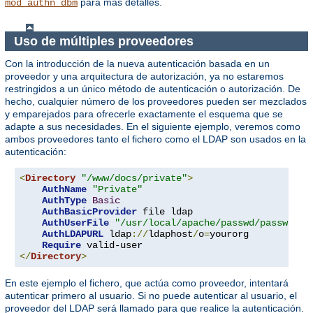
para más detalles.
mod_authn_dbm
Uso de múltiples proveedores
Con la introducción de la nueva autenticación basada en un
proveedor y una arquitectura de autorización, ya no estaremos
restringidos a un único método de autenticación o autorización. De
hecho, cualquier número de los proveedores pueden ser mezclados
y emparejados para ofrecerle exactamente el esquema que se
adapte a sus necesidades. En el siguiente ejemplo, veremos como
ambos proveedores tanto el fichero como el LDAP son usados en la
autenticación:
<
Directory
"/www/docs/private"
>
AuthName
"Private"
AuthType
Basic
AuthBasicProvider
 file ldap

AuthUserFile
"/usr/local/apache/passwd/passwords
AuthLDAPURL
 ldap
://
ldaphost
/
o
=
yourorg

Require
</
Directory
>
En este ejemplo el fichero, que actúa como proveedor, intentará
autenticar primero al usuario. Si no puede autenticar al usuario, el
proveedor del LDAP será llamado para que realice la autenticación.