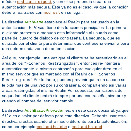
módulo
y con el se pretendía crear una
mod_auth_digest
autenticación más segura. Este ya no es el caso, ya que la conexión
deberá realizarse con
en su lugar.
mod_ssl
La directiva
establece el
Realm
para ser usado en la
AuthName
autenticación. El
Realm
tiene dos funciones principales. La primera,
el cliente presenta a menudo esta información al usuario como
parte del cuadro de diálogo de contraseña. La segunda, que es
utilizado por el cliente para determinar qué contraseña enviar a para
una determinada zona de autenticación.
Así que, por ejemple, una vez que el cliente se ha autenticado en el
área de los
, entonces re-intentará
"Ficheros Restringidos"
automáticamente la misma contraseña para cualquier área en el
mismo servidor que es marcado con el Realm de
"Ficheros
Por lo tanto, puedes prevenir que a un usuario se
Restringidos"
le pida mas de una vez por su contraseña, compartiendo así varias
áreas restringidas el mismo Realm Por supuesto, por razones de
seguridad, el cliente pedirá siempre por una contraseña, siempre y
cuando el nombre del servidor cambie.
La directiva
es, en este caso, opcional, ya que
AuthBasicProvider
es el valor por defecto para esta directiva. Deberás usar esta
file
directiva si estas usando otro medio diferente para la autenticación,
como por ejemplo
o
.
mod_authn_dbm
mod_authn_dbd