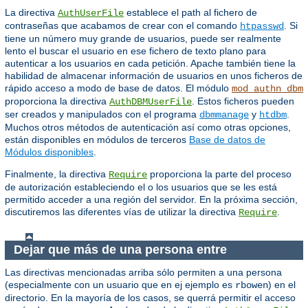
La directiva
establece el path al fichero de
AuthUserFile
contraseñas que acabamos de crear con el comando
. Si
htpasswd
tiene un número muy grande de usuarios, puede ser realmente
lento el buscar el usuario en ese fichero de texto plano para
autenticar a los usuarios en cada petición. Apache también tiene la
habilidad de almacenar información de usuarios en unos ficheros de
rápido acceso a modo de base de datos. El módulo
mod_authn_dbm
proporciona la directiva
. Estos ficheros pueden
AuthDBMUserFile
ser creados y manipulados con el programa
y
.
dbmmanage
htdbm
Muchos otros métodos de autenticación así como otras opciones,
están disponibles en módulos de terceros
Base de datos de
Módulos disponibles
.
Finalmente, la directiva
proporciona la parte del proceso
Require
de autorización estableciendo el o los usuarios que se les está
permitido acceder a una región del servidor. En la próxima sección,
discutiremos las diferentes vías de utilizar la directiva
.
Require
Dejar que más de una persona entre
Las directivas mencionadas arriba sólo permiten a una persona
(especialmente con un usuario que en ej ejemplo es
) en el
rbowen
directorio. En la mayoría de los casos, se querrá permitir el acceso