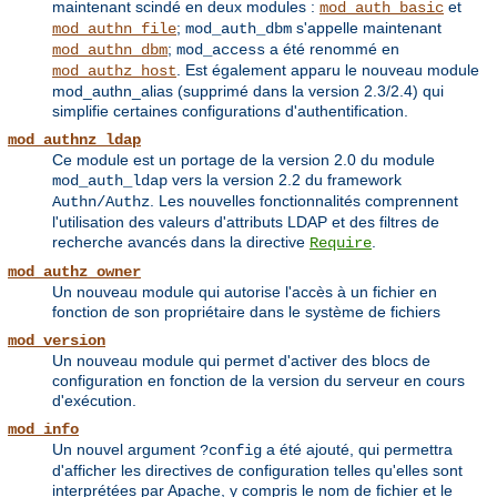
maintenant scindé en deux modules :
et
mod_auth_basic
;
s'appelle maintenant
mod_authn_file
mod_auth_dbm
;
a été renommé en
mod_authn_dbm
mod_access
. Est également apparu le nouveau module
mod_authz_host
mod_authn_alias (supprimé dans la version 2.3/2.4) qui
simplifie certaines configurations d'authentification.
mod_authnz_ldap
Ce module est un portage de la version 2.0 du module
vers la version 2.2 du framework
mod_auth_ldap
. Les nouvelles fonctionnalités comprennent
Authn/Authz
l'utilisation des valeurs d'attributs LDAP et des filtres de
recherche avancés dans la directive
.
Require
mod_authz_owner
Un nouveau module qui autorise l'accès à un fichier en
fonction de son propriétaire dans le système de fichiers
mod_version
Un nouveau module qui permet d'activer des blocs de
configuration en fonction de la version du serveur en cours
d'exécution.
mod_info
Un nouvel argument
a été ajouté, qui permettra
?config
d'afficher les directives de configuration telles qu'elles sont
interprétées par Apache, y compris le nom de fichier et le