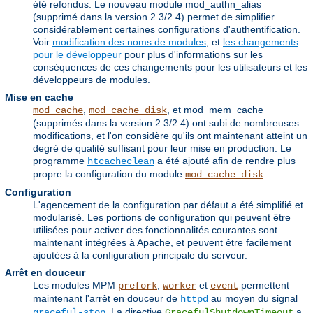
été refondus. Le nouveau module mod_authn_alias
(supprimé dans la version 2.3/2.4) permet de simplifier
considérablement certaines configurations d'authentification.
Voir
modification des noms de modules
, et
les changements
pour le développeur
pour plus d'informations sur les
conséquences de ces changements pour les utilisateurs et les
développeurs de modules.
Mise en cache
,
, et mod_mem_cache
mod_cache
mod_cache_disk
(supprimés dans la version 2.3/2.4) ont subi de nombreuses
modifications, et l'on considère qu'ils ont maintenant atteint un
degré de qualité suffisant pour leur mise en production. Le
programme
a été ajouté afin de rendre plus
htcacheclean
propre la configuration du module
.
mod_cache_disk
Configuration
L'agencement de la configuration par défaut a été simplifié et
modularisé. Les portions de configuration qui peuvent être
utilisées pour activer des fonctionnalités courantes sont
maintenant intégrées à Apache, et peuvent être facilement
ajoutées à la configuration principale du serveur.
Arrêt en douceur
Les modules MPM
,
et
permettent
prefork
worker
event
maintenant l'arrêt en douceur de
au moyen du signal
httpd
. La directive
a
graceful-stop
GracefulShutdownTimeout