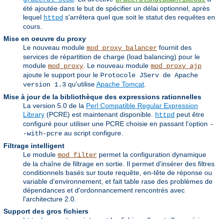
été ajoutée dans le but de spécifier un délai optionnel, après
lequel
s'arrêtera quel que soit le statut des requêtes en
httpd
cours.
Mise en oeuvre du proxy
Le nouveau module
fournit des
mod_proxy_balancer
services de répartition de charge (load balancing) pour le
module
. Le nouveau module
mod_proxy
mod_proxy_ajp
ajoute le support pour le
Protocole JServ de Apache
qu'utilise
Apache Tomcat
.
version 1.3
Mise à jour de la bibliothèque des expressions rationnelles
La version 5.0 de la
Perl Compatible Regular Expression
Library
(PCRE) est maintenant disponible.
peut être
httpd
configuré pour utiliser une PCRE choisie en passant l'option
-
au script configure.
-with-pcre
Filtrage intelligent
Le module
permet la configuration dynamique
mod_filter
de la chaîne de filtrage en sortie. Il permet d'insérer des filtres
conditionnels basés sur toute requête, en-tête de réponse ou
variable d'environnement, et fait table rase des problèmes de
dépendances et d'ordonnancement rencontrés avec
l'architecture 2.0.
Support des gros fichiers