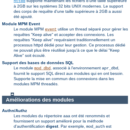
supporte maintenant les fichiers d'une taille supérieure
httpd
à 2GB sur les systèmes 32 bits UNIX modernes. Le support
des corps de requête d'une taille supérieure à 2GB a aussi
été ajouté.
Module MPM Event
Le module MPM
utilise un thread séparé pour gérer les
event
requêtes "Keep alive" et accepter des connexions. Les
requêtes "Keep alive" requéraient traditionnellement un
processus httpd dédié pour leur gestion. Ce processus dédié
ne pouvait plus être réutilisé jusqu'à ce que le délai "Keep
Alive" soit écoulé.
Support des bases de données SQL
Le module
, associé à l'environnement
,
mod_dbd
apr_dbd
fournit le support SQL direct aux modules qui en ont besoin.
Supporte la mise en commun des connexions dans les
modules MPM threadés.
Améliorations des modules
Authn/Authz
Les modules du répertoire aaa ont été renommés et
fournissent un support amélioré pour la méthode
d'authentification
digest
. Par exemple,
est
mod_auth