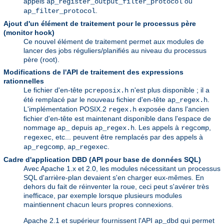
appels
ou
ap_register_output_filter_protocol
.
ap_filter_protocol
Ajout d'un élément de traitement pour le processus père
(monitor hook)
Ce nouvel élément de traitement permet aux modules de
lancer des jobs réguliers/planifiés au niveau du processus
père (root).
Modifications de l'API de traitement des expressions
rationnelles
Le fichier d'en-tête
n'est plus disponible ; il a
pcreposix.h
été remplacé par le nouveau fichier d'en-tête
.
ap_regex.h
L'implémentation POSIX.2
exposée dans l'ancien
regex.h
fichier d'en-tête est maintenant disponible dans l'espace de
nommage
depuis
. Les appels à
,
ap_
ap_regex.h
regcomp
, etc... peuvent être remplacés par des appels à
regexec
,
.
ap_regcomp
ap_regexec
Cadre d'application DBD (API pour base de données SQL)
Avec Apache 1.x et 2.0, les modules nécessitant un processus
SQL d'arrière-plan devaient s'en charger eux-mêmes. En
dehors du fait de réinventer la roue, ceci peut s'avérer très
inefficace, par exemple lorsque plusieurs modules
maintiennent chacun leurs propres connexions.
Apache 2.1 et supérieur fournissent l'API
qui permet
ap_dbd