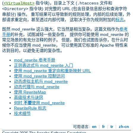
(
指令块)，目录上下文 (
文件和
<VirtualHost>
.htaccess
指令块) 对完整的 URL (包含目录信息部分和查询字符
<Directory>
串部分) 操作。 重写结果可以导致新的规则处理，内部的后续处理，外
部请求重定向，甚至透过内部代理， 这取决于你为规则附加的
标志
。
既然 mod_rewrite 这么强大，它当然是相当复杂。这篇文档作为
参考
手册
的补充，试图减轻一些复杂性， 提供你可能使用 mod_rewrite 的
常见场景的有充分注释的例子。 但是，我们也试图告诉你，在什么时
候你不应当使用 mod_rewrite， 可以使用其它标准的 Apache 特性来
达到目的，以避免无谓的复杂性。
mod_rewrite 参考手册
正则表达式与 mod_rewrite 入门
使用 mod_rewrite 重定向和重新映射 URL
使用 mod_rewrite 控制访问
动态虚拟主机与 mod_rewrite
动态代理与 mod_rewrite
使用 RewriteMap
高级技术与诀窍
何时
不要
使用 mod_rewrite
RewriteRule 标志
技术细节
可用语言:
en
|
fr
|
tr
|
zh-cn