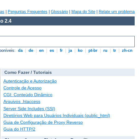
vas
|
Perguntas Frequentes
|
Glossário
|
Mapa do Site
|
Relate um problema
o 2.4
poníveis:
da
|
de
|
en
|
es
|
fr
|
ja
|
ko
|
pt-br
|
ru
|
tr
|
zh-cn
Como Fazer / Tutoriais
Autenticação e Autorização
Controle de Acesso
CGI: Conteúdo Dinâmico
Arquivos .htaccess
Server Side Includes (SSI)
Diretórios Web para Usuários Individuais (public_html)
Guia de Configuração de Proxy Reverso
Guia do HTTP/2