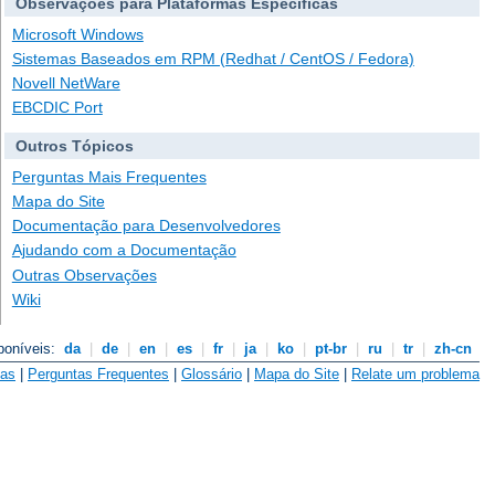
Observações para Plataformas Específicas
Microsoft Windows
Sistemas Baseados em RPM (Redhat / CentOS / Fedora)
Novell NetWare
EBCDIC Port
Outros Tópicos
Perguntas Mais Frequentes
Mapa do Site
Documentação para Desenvolvedores
Ajudando com a Documentação
Outras Observações
Wiki
poníveis:
da
|
de
|
en
|
es
|
fr
|
ja
|
ko
|
pt-br
|
ru
|
tr
|
zh-cn
vas
|
Perguntas Frequentes
|
Glossário
|
Mapa do Site
|
Relate um problema