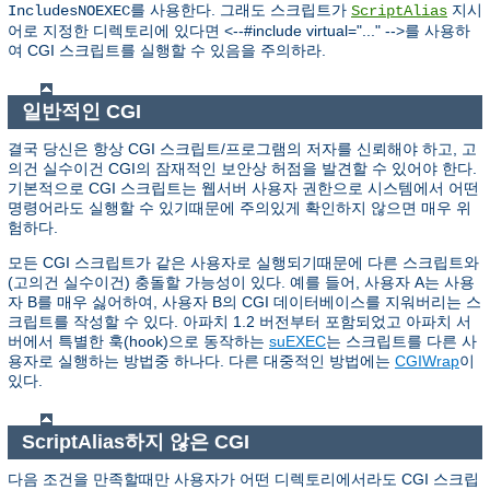
를 사용한다. 그래도 스크립트가
지시
IncludesNOEXEC
ScriptAlias
어로 지정한 디렉토리에 있다면 <--#include virtual="..." -->를 사용하
여 CGI 스크립트를 실행할 수 있음을 주의하라.
일반적인 CGI
결국 당신은 항상 CGI 스크립트/프로그램의 저자를 신뢰해야 하고, 고
의건 실수이건 CGI의 잠재적인 보안상 허점을 발견할 수 있어야 한다.
기본적으로 CGI 스크립트는 웹서버 사용자 권한으로 시스템에서 어떤
명령어라도 실행할 수 있기때문에 주의있게 확인하지 않으면 매우 위
험하다.
모든 CGI 스크립트가 같은 사용자로 실행되기때문에 다른 스크립트와
(고의건 실수이건) 충돌할 가능성이 있다. 예를 들어, 사용자 A는 사용
자 B를 매우 싫어하여, 사용자 B의 CGI 데이터베이스를 지워버리는 스
크립트를 작성할 수 있다. 아파치 1.2 버전부터 포함되었고 아파치 서
버에서 특별한 훅(hook)으로 동작하는
suEXEC
는 스크립트를 다른 사
용자로 실행하는 방법중 하나다. 다른 대중적인 방법에는
CGIWrap
이
있다.
ScriptAlias하지 않은 CGI
다음 조건을 만족할때만 사용자가 어떤 디렉토리에서라도 CGI 스크립