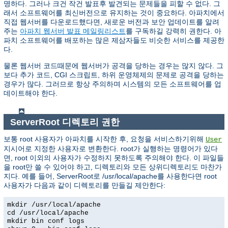
명하다. 그러나 크건 작건 발표후 발견되는 문제들을 피할 수 없다. 그
래서 소프트웨어를 최신버전으로 유지하는 것이 중요하다. 아파치에서
직접 웹서버를 다운로드했다면, 새로운 버전과 보안 업데이트를 알려
주는
아파치 웹서버 발표 메일링리스트
를 구독하길 강력히 권한다. 아
파치 소프트웨어를 배포하는 많은 제삼자들도 비슷한 서비스를 제공한
다.
물론 웹서버 코드때문에 웹서버가 공격을 당하는 경우는 많지 않다. 그
보다 추가 코드, CGI 스크립트, 하위 운영체제의 문제로 공격을 당하는
경우가 많다. 그러므로 항상 주의하며 시스템의 모든 소프트웨어를 업
데이트해야 한다.
ServerRoot 디렉토리 권한
보통 root 사용자가 아파치를 시작한 후, 요청을 서비스하기위해
User
지시어로 지정한 사용자로 변환한다. root가 실행하는 명령어가 있다
면, root 이외의 사용자가 수정하지 못하도록 주의해야 한다. 이 파일들
을 root만 쓸 수 있어야 하고, 디렉토리와 모든 상위디렉토리도 마찬가
지다. 예를 들어, ServerRoot로 /usr/local/apache를 사용한다면 root
사용자가 다음과 같이 디렉토리를 만들길 제안한다:
mkdir /usr/local/apache
cd /usr/local/apache
mkdir bin conf logs