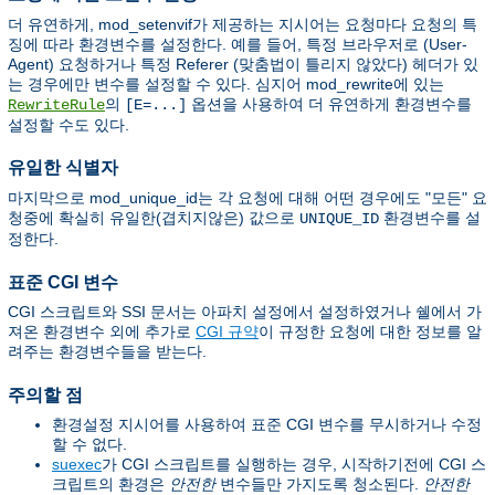
더 유연하게, mod_setenvif가 제공하는 지시어는 요청마다 요청의 특
징에 따라 환경변수를 설정한다. 예를 들어, 특정 브라우저로 (User-
Agent) 요청하거나 특정 Referer (맞춤법이 틀리지 않았다) 헤더가 있
는 경우에만 변수를 설정할 수 있다. 심지어 mod_rewrite에 있는
의
옵션을 사용하여 더 유연하게 환경변수를
RewriteRule
[E=...]
설정할 수도 있다.
유일한 식별자
마지막으로 mod_unique_id는 각 요청에 대해 어떤 경우에도 "모든" 요
청중에 확실히 유일한(겹치지않은) 값으로
환경변수를 설
UNIQUE_ID
정한다.
표준 CGI 변수
CGI 스크립트와 SSI 문서는 아파치 설정에서 설정하였거나 쉘에서 가
져온 환경변수 외에 추가로
CGI 규약
이 규정한 요청에 대한 정보를 알
려주는 환경변수들을 받는다.
주의할 점
환경설정 지시어를 사용하여 표준 CGI 변수를 무시하거나 수정
할 수 없다.
suexec
가 CGI 스크립트를 실행하는 경우, 시작하기전에 CGI 스
크립트의 환경은
안전한
변수들만 가지도록 청소된다.
안전한