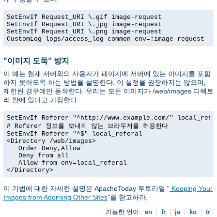
SetEnvIf Request_URI \.gif image-request

SetEnvIf Request_URI \.jpg image-request

SetEnvIf Request_URI \.png image-request

CustomLog logs/access_log common env=!image-request
"이미지 도둑" 방지
이 예는 현재 서버외의 사용자가 페이지에 서버에 있는 이미지를 포함
하지 못하도록 하는 방법을 설명한다. 이 설정을 권장하지는 않으며,
제한된 경우에만 동작한다. 우리는 모든 이미지가 /web/images 디렉토
리 안에 있다고 가정한다.
SetEnvIf Referer "^http://www.example.com/" local_refer
# Referer 정보를 보내지 않는 브라우저를 허용한다

SetEnvIf Referer "^$" local_referal

<Directory /web/images>

   Order Deny,Allow

   Deny from all

   Allow from env=local_referal

</Directory>
이 기법에 대한 자세한 설명은 ApacheToday 투토리얼 "
Keeping Your
Images from Adorning Other Sites
"를 참고하라.
가능한 언어:
en
|
fr
|
ja
|
ko
|
tr