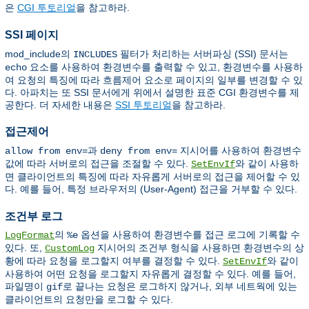
은
CGI 투토리얼
을 참고하라.
SSI 페이지
mod_include의
필터가 처리하는 서버파싱 (SSI) 문서는
INCLUDES
요소를 사용하여 환경변수를 출력할 수 있고, 환경변수를 사용하
echo
여 요청의 특징에 따라 흐름제어 요소로 페이지의 일부를 변경할 수 있
다. 아파치는 또 SSI 문서에게 위에서 설명한 표준 CGI 환경변수를 제
공한다. 더 자세한 내용은
SSI 투토리얼
을 참고하라.
접근제어
과
지시어를 사용하여 환경변수
allow from env=
deny from env=
값에 따라 서버로의 접근을 조절할 수 있다.
와 같이 사용하
SetEnvIf
면 클라이언트의 특징에 따라 자유롭게 서버로의 접근을 제어할 수 있
다. 예를 들어, 특정 브라우저의 (User-Agent) 접근을 거부할 수 있다.
조건부 로그
의
옵션을 사용하여 환경변수를 접근 로그에 기록할 수
LogFormat
%e
있다. 또,
지시어의 조건부 형식을 사용하면 환경변수의 상
CustomLog
황에 따라 요청을 로그할지 여부를 결정할 수 있다.
와 같이
SetEnvIf
사용하여 어떤 요청을 로그할지 자유롭게 결정할 수 있다. 예를 들어,
파일명이
로 끝나는 요청은 로그하지 않거나, 외부 네트웍에 있는
gif
클라이언트의 요청만을 로그할 수 있다.