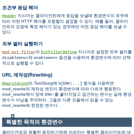
조건부 응답 헤더
지시어는 클라이언트에게 응답을 보낼때 환경변수의 유무에
Header
따라 어떤 HTTP 헤더를 포함할지 결정할 수 있다. 예를 들어, 클라이
언트의 요청에 특정 헤더가 있는 경우에만 어떤 응답 헤더를 보낼 수
있다.
외부 필터 실행하기
의
지시어로 설정한 외부 필터를
mod_ext_filter
ExtFilterDefine
와
옵션을 사용하여 환경변수에 따라 선택
disableenv=
enableenv=
적으로 실행할 수 있다.
URL 재작성(Rewriting)
의
TestString
에
형식을 사용하면
RewriteCond
%{ENV:...}
mod_rewrite의 재작성 엔진이 환경변수에 따라 다르게 행동한다.
mod_rewrite에서 앞에
를 붙이지않고 접근하는 변수는 실제 환경
ENV:
변수가 아님을 주의하라. 그들은 다른 모듈에서 읽을 수 없는
mod_rewrite에 한정된 변수다.
특별한 목적의 환경변수
클라이언트와 원활한 동작하기위해 아파치는 특별한 클라이언트에 대