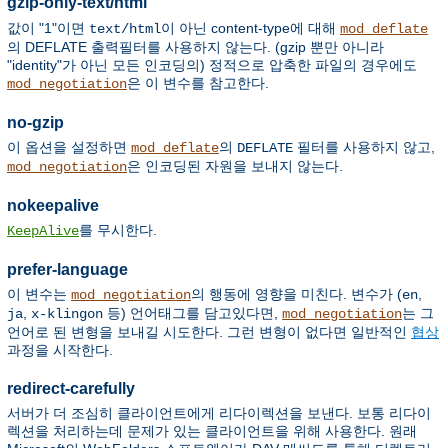
gzip-only-text/html
값이 "1"이면
이 아닌 content-type에 대해
text/html
mod_deflate
의 DEFLATE 출력필터를 사용하지 않는다. (gzip 뿐만 아니라
"identity"가 아닌 모든 인코딩의) 정적으로 압축한 파일의 경우에도
은 이 변수를 참고한다.
mod_negotiation
no-gzip
이 옵션을 설정하면
의
필터를 사용하지 않고,
mod_deflate
DEFLATE
은 인코딩된 자원을 보내지 않는다.
mod_negotiation
nokeepalive
를 무시한다.
KeepAlive
prefer-language
이 변수는
의 행동에 영향을 미친다. 변수가 (
,
mod_negotiation
en
,
등) 언어태그를 담고있다면,
는 그
ja
x-klingon
mod_negotiation
언어로 된 변형을 보내길 시도한다. 그런 변형이 없다면 일반적인
협상
과정을 시작한다.
redirect-carefully
서버가 더 조심히 클라이언트에게 리다이렉션을 보낸다. 보통 리다이
렉션을 처리하는데 문제가 있는 클라이언트을 위해 사용한다. 원래