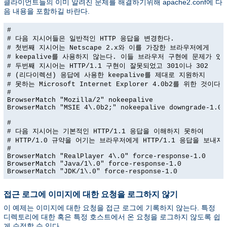
클라이언트들의 이미 알려진 문제를 해결하기위해 apache2.conf에 다
음 내용을 포함하길 바란다.
#

# 다음 지시어들은 일반적인 HTTP 응답을 변경한다.

# 첫번째 지시어는 Netscape 2.x와 이를 가장한 브라우저에게

# keepalive를 사용하지 않는다. 이들 브라우저 구현에 문제가 있다
# 두번째 지시어는 HTTP/1.1 구현이 잘못되었고 301이나 302

# (리다이렉션) 응답에 사용한 keepalive를 제대로 지원하지

# 못하는 Microsoft Internet Explorer 4.0b2를 위한 것이다.

#

BrowserMatch "Mozilla/2" nokeepalive

BrowserMatch "MSIE 4\.0b2;" nokeepalive downgrade-1.0 f
#

# 다음 지시어는 기본적인 HTTP/1.1 응답을 이해하지 못하여

# HTTP/1.0 규약을 어기는 브라우저에게 HTTP/1.1 응답을 보내지 
#

BrowserMatch "RealPlayer 4\.0" force-response-1.0

BrowserMatch "Java/1\.0" force-response-1.0

BrowserMatch "JDK/1\.0" force-response-1.0
접근 로그에 이미지에 대한 요청을 로그하지 않기
이 예제는 이미지에 대한 요청을 접근 로그에 기록하지 않는다. 특정
디렉토리에 대한 혹은 특정 호스트에서 온 요청을 로그하지 않도록 쉽
게 수정할 수 있다.