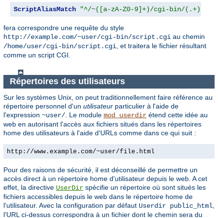
ScriptAliasMatch
"^/~([a-zA-Z0-9]+)/cgi-bin/(.+)"
"/
fera correspondre une requête du style
au chemin
http://example.com/~user/cgi-bin/script.cgi
, et traitera le fichier résultant
/home/user/cgi-bin/script.cgi
comme un script CGI.
Répertoires des utilisateurs
Sur les systèmes Unix, on peut traditionnellement faire référence au
répertoire personnel d'un
utilisateur
particulier à l'aide de
l'expression
. Le module
étend cette idée au
~user/
mod_userdir
web en autorisant l'accès aux fichiers situés dans les répertoires
home des utilisateurs à l'aide d'URLs comme dans ce qui suit :
http://www.example.com/~user/file.html
Pour des raisons de sécurité, il est déconseillé de permettre un
accès direct à un répertoire home d'utilisateur depuis le web. A cet
effet, la directive
spécifie un répertoire où sont situés les
UserDir
fichiers accessibles depuis le web dans le répertoire home de
l'utilisateur. Avec la configuration par défaut
,
Userdir public_html
l'URL ci-dessus correspondra à un fichier dont le chemin sera du