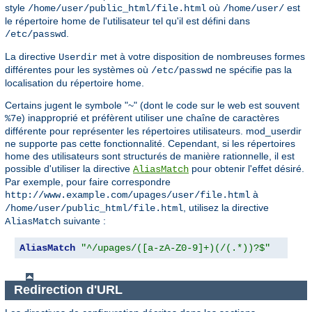
style
où
est
/home/user/public_html/file.html
/home/user/
le répertoire home de l'utilisateur tel qu'il est défini dans
.
/etc/passwd
La directive
met à votre disposition de nombreuses formes
Userdir
différentes pour les systèmes où
ne spécifie pas la
/etc/passwd
localisation du répertoire home.
Certains jugent le symbole "~" (dont le code sur le web est souvent
) inapproprié et préfèrent utiliser une chaîne de caractères
%7e
différente pour représenter les répertoires utilisateurs. mod_userdir
ne supporte pas cette fonctionnalité. Cependant, si les répertoires
home des utilisateurs sont structurés de manière rationnelle, il est
possible d'utiliser la directive
pour obtenir l'effet désiré.
AliasMatch
Par exemple, pour faire correspondre
à
http://www.example.com/upages/user/file.html
, utilisez la directive
/home/user/public_html/file.html
suivante :
AliasMatch
AliasMatch
"^/upages/([a-zA-Z0-9]+)(/(.*))?$"
"/ho
Redirection d'URL