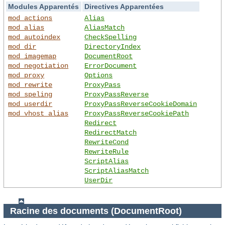
Modules Apparentés
Directives Apparentées
mod_actions
Alias
mod_alias
AliasMatch
mod_autoindex
CheckSpelling
mod_dir
DirectoryIndex
mod_imagemap
DocumentRoot
mod_negotiation
ErrorDocument
mod_proxy
Options
mod_rewrite
ProxyPass
mod_speling
ProxyPassReverse
mod_userdir
ProxyPassReverseCookieDomain
mod_vhost_alias
ProxyPassReverseCookiePath
Redirect
RedirectMatch
RewriteCond
RewriteRule
ScriptAlias
ScriptAliasMatch
UserDir
Racine des documents (DocumentRoot)