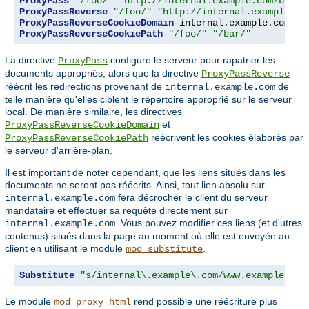
ProxyPass
"/foo/"
"http://internal.example.com/bar/"
ProxyPassReverse
"/foo/"
"http://internal.example.co
ProxyPassReverseCookieDomain
 internal
.
example
.
com pu
ProxyPassReverseCookiePath
"/foo/"
"/bar/"
La directive
configure le serveur pour rapatrier les
ProxyPass
documents appropriés, alors que la directive
ProxyPassReverse
réécrit les redirections provenant de
de
internal.example.com
telle manière qu'elles ciblent le répertoire approprié sur le serveur
local. De manière similaire, les directives
et
ProxyPassReverseCookieDomain
réécrivent les cookies élaborés par
ProxyPassReverseCookiePath
le serveur d'arrière-plan.
Il est important de noter cependant, que les liens situés dans les
documents ne seront pas réécrits. Ainsi, tout lien absolu sur
fera décrocher le client du serveur
internal.example.com
mandataire et effectuer sa requête directement sur
. Vous pouvez modifier ces liens (et d'utres
internal.example.com
contenus) situés dans la page au moment où elle est envoyée au
client en utilisant le module
.
mod_substitute
Substitute
"s/internal\.example\.com/www.example.com
Le module
rend possible une réécriture plus
mod_proxy_html