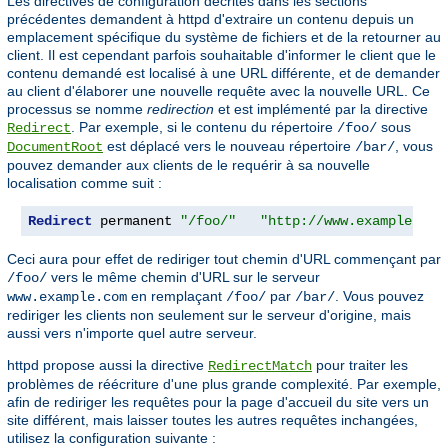
Les directives de configuration décrites dans les sections
précédentes demandent à httpd d'extraire un contenu depuis un
emplacement spécifique du système de fichiers et de la retourner au
client. Il est cependant parfois souhaitable d'informer le client que le
contenu demandé est localisé à une URL différente, et de demander
au client d'élaborer une nouvelle requête avec la nouvelle URL. Ce
processus se nomme
redirection
et est implémenté par la directive
. Par exemple, si le contenu du répertoire
sous
Redirect
/foo/
est déplacé vers le nouveau répertoire
, vous
DocumentRoot
/bar/
pouvez demander aux clients de le requérir à sa nouvelle
localisation comme suit :
Redirect
 permanent 
"/foo/"
"http://www.example.com
Ceci aura pour effet de rediriger tout chemin d'URL commençant par
vers le même chemin d'URL sur le serveur
/foo/
en remplaçant
par
. Vous pouvez
www.example.com
/foo/
/bar/
rediriger les clients non seulement sur le serveur d'origine, mais
aussi vers n'importe quel autre serveur.
httpd propose aussi la directive
pour traiter les
RedirectMatch
problèmes de réécriture d'une plus grande complexité. Par exemple,
afin de rediriger les requêtes pour la page d'accueil du site vers un
site différent, mais laisser toutes les autres requêtes inchangées,
utilisez la configuration suivante :