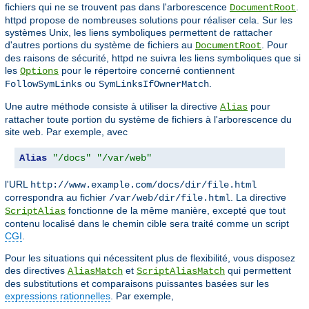
fichiers qui ne se trouvent pas dans l'arborescence
.
DocumentRoot
httpd propose de nombreuses solutions pour réaliser cela. Sur les
systèmes Unix, les liens symboliques permettent de rattacher
d'autres portions du système de fichiers au
. Pour
DocumentRoot
des raisons de sécurité, httpd ne suivra les liens symboliques que si
les
pour le répertoire concerné contiennent
Options
ou
.
FollowSymLinks
SymLinksIfOwnerMatch
Une autre méthode consiste à utiliser la directive
pour
Alias
rattacher toute portion du système de fichiers à l'arborescence du
site web. Par exemple, avec
Alias
"/docs"
"/var/web"
l'URL
http://www.example.com/docs/dir/file.html
correspondra au fichier
. La directive
/var/web/dir/file.html
fonctionne de la même manière, excepté que tout
ScriptAlias
contenu localisé dans le chemin cible sera traité comme un script
CGI
.
Pour les situations qui nécessitent plus de flexibilité, vous disposez
des directives
et
qui permettent
AliasMatch
ScriptAliasMatch
des substitutions et comparaisons puissantes basées sur les
expressions rationnelles
. Par exemple,