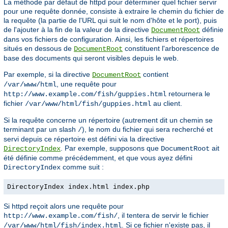
La méthode par défaut de httpd pour déterminer quel fichier servir
pour une requête donnée, consiste à extraire le chemin du fichier de
la requête (la partie de l'URL qui suit le nom d'hôte et le port), puis
de l'ajouter à la fin de la valeur de la directive
définie
DocumentRoot
dans vos fichiers de configuration. Ainsi, les fichiers et répertoires
situés en dessous de
constituent l'arborescence de
DocumentRoot
base des documents qui seront visibles depuis le web.
Par exemple, si la directive
contient
DocumentRoot
, une requête pour
/var/www/html
retournera le
http://www.example.com/fish/guppies.html
fichier
au client.
/var/www/html/fish/guppies.html
Si la requête concerne un répertoire (autrement dit un chemin se
terminant par un slash
), le nom du fichier qui sera recherché et
/
servi depuis ce répertoire est défini via la directive
. Par exemple, supposons que
ait
DirectoryIndex
DocumentRoot
été définie comme précédemment, et que vous ayez défini
comme suit :
DirectoryIndex
DirectoryIndex index.html index.php
Si httpd reçoit alors une requête pour
, il tentera de servir le fichier
http://www.example.com/fish/
. Si ce fichier n'existe pas, il
/var/www/html/fish/index.html